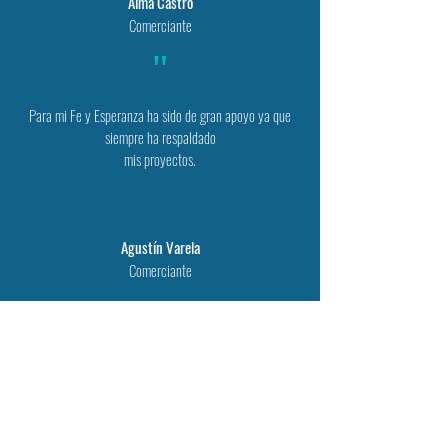
Alma Castro
Comerciante
"
Para mi Fe y Esperanza ha sido de gran apoyo ya que
siempre ha respaldado
mis proyectos.
Agustín Varela
Comerciante
CONTACTO
OFICINA PRINCIPAL
Colonia Las Mercedes, Boulevard del