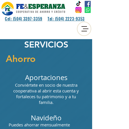
Cel: (504) 3397-3359
Tel: (504) 2223-9353
SERVICIOS
NOSOTROS
Ahorro
Somos una cooperativa de ahorro y crédito,
que ofrece productos y servicios financieros,
Aportaciones
con atención personalizada, contribuyendo
Conviértete en socio de nuestra
cooperativa al abrir esta cuenta y
al crecimiento económico, fomentando los
fortaleces tu patrimonio y a tu
principios y valores cooperativos.
familia.
Navideño
Puedes ahorrar mensualmente