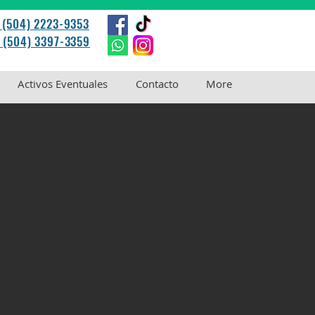
: (504) 2223-9353
: (504) 3397-3359
Activos Eventuales
Contacto
More